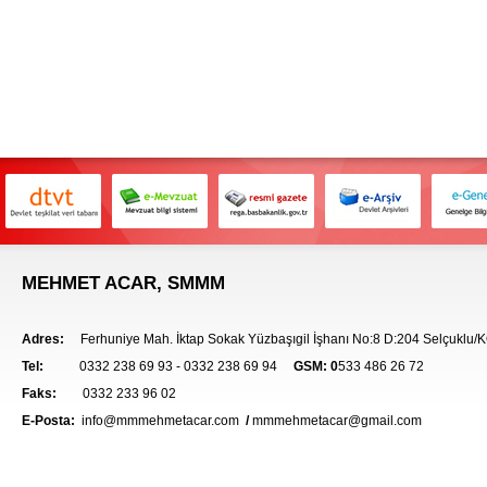
MEHMET ACAR, SMMM
Adres:
F
erhuniye Mah. İktap Sokak Yüzbaşıgil İşhanı No:8 D:204 Selçuklu
Tel:
0
332 238 69 93 - 0332 238 69 94
GSM
:
0
533 486 26 72
Faks:
0
332 233 96 02
E-Posta:
info@mmmehmetacar.com
/
mmmehmetacar@gmail.com